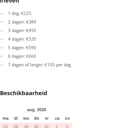
arieven
1 dag: €225
2 dagen: €380
3 dagen: €450
4 dagen: €520
5 dagen: €590
6 dagen: €660
7 dagen of langer: €105 per dag
Beschikbaarheid
aug. 2026
ma
di
wo
do
vr
za
zo
27
28
29
30
31
1
2